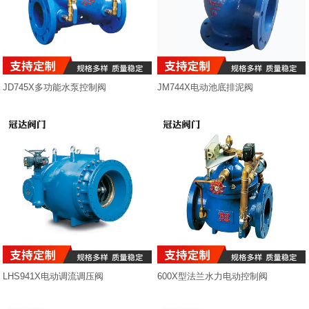
排气阀
减压阀
JD745X多功能水泵控制阀
JM744X电动池底排泥阀
止回阀
其它阀门
其它石油设备
LHS941X电动调流调压阀
600X型法兰水力电动控制阀