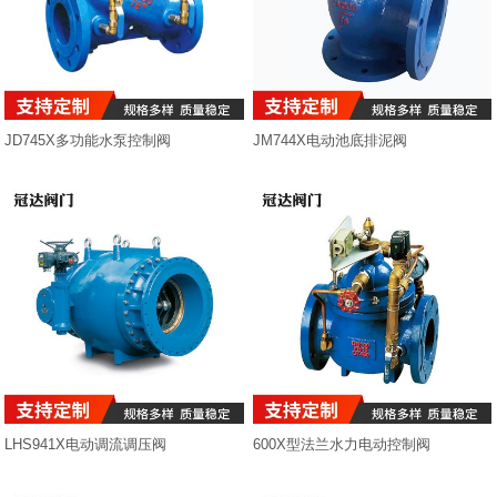
排气阀
减压阀
JD745X多功能水泵控制阀
JM744X电动池底排泥阀
止回阀
其它阀门
其它石油设备
LHS941X电动调流调压阀
600X型法兰水力电动控制阀