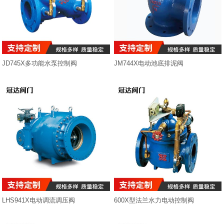
排气阀
减压阀
JD745X多功能水泵控制阀
JM744X电动池底排泥阀
止回阀
其它阀门
其它石油设备
LHS941X电动调流调压阀
600X型法兰水力电动控制阀